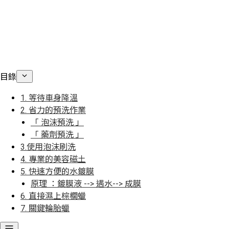
目錄
1. 等待車身降溫
2. 省力的預洗作業
「 泡沫預洗 」
「 藥劑預洗 」
3.使用泡沫刷洗
4. 專業的美容磁土
5. 快速方便的水鍍膜
原理 ：鍍膜液 --> 遇水--> 成膜
6. 直接濕上棕櫚蠟
7. 關鍵輪胎蠟