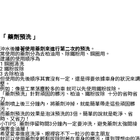
「 藥劑預洗 」
沖水後
接著使用藥劑來進行第二次的預洗
。
常使用的藥劑分為去柏油用、除鐵粉用、鋼圈用。
建議的使用順序為
1 鋼圈清洗
2 鐵粉拔除
3 去除柏油
但使用的先後順序其實沒有一定，還是得要依據車身的狀況來調
整。
例如：像是工業落塵較多的車 就可以先使用鐵粉拔除。
「藥劑預洗」針對頑固的髒污、柏油、鐵粉拔除 十分的省時省
力
藥劑噴上後三分鐘內，將藥劑沖掉，就能簡單帶走這些頑固髒
污。
而藥劑預洗的效果是泡沫預洗的3倍。簡單的說就是乾淨、省
時、又省力！
小TIPS : 藥劑停留時間3分鐘內一定要沖洗，避免藥劑太強間接
傷害金油層！
希望愛車徹底洗淨、眼裡容不下一粒沙的車主朋友
就可以使用藥劑來輕鬆拔除附著在車身的髒污，達到理想中的清