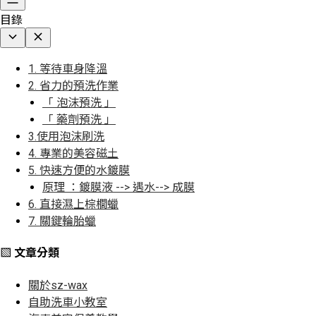
目錄
1. 等待車身降溫
2. 省力的預洗作業
「 泡沫預洗 」
「 藥劑預洗 」
3.使用泡沫刷洗
4. 專業的美容磁土
5. 快速方便的水鍍膜
原理 ：鍍膜液 --> 遇水--> 成膜
6. 直接濕上棕櫚蠟
7. 關鍵輪胎蠟
▧ 文章分類
關於sz-wax
自助洗車小教室