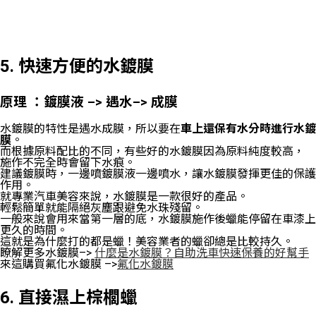
5. 快速方便的水鍍膜
原理 ：鍍膜液 –> 遇水–> 成膜
水鍍膜的特性是遇水成膜，所以要在
車上還保有水分時進行水鍍
膜
。
而根據原料配比的不同，有些好的水鍍膜因為原料純度較高，
施作不完全時會留下水痕。
建議鍍膜時，一邊噴鍍膜液一邊噴水，讓水鍍膜發揮更佳的保護
作用。
就專業汽車美容來說，水鍍膜是一款很好的產品。
輕鬆簡單就能隔絕灰塵跟避免水珠殘留。
一般來說會用來當第一層的底，水鍍膜施作後蠟能停留在車漆上
更久的時間。
這就是為什麼打的都是蠟！美容業者的蠟卻總是比較持久。
瞭解更多水鍍膜–>
什麼是水鍍膜？自助洗車快速保養的好幫手
來這購買氟化水鍍膜 –>
氟化水鍍膜
6. 直接濕上棕櫚蠟