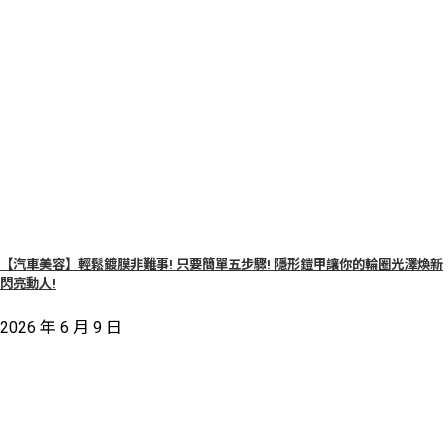
【汽車美容】輕鬆鍍膜非難事! 只要簡單五步驟! 隱形鎧甲讓你的輪圈光澤煥新
閃亮動人!
2026 年 6 月 9 日