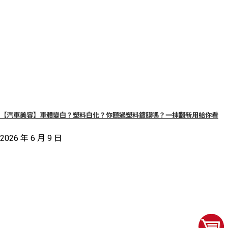
【汽車美容】車體變白？塑料白化？你聽過塑料鍍膜嗎？一抹翻新用給你看
2026 年 6 月 9 日