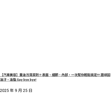
【汽車美容】重油污清潔劑 !! 表面、細節、內部，一次幫你輕鬆搞定!!! 跟頑固
油汙、油脂 Say bye bye!
2025 年 9 月 25 日