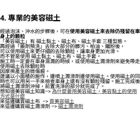
4. 專業的美容磁土
經過泡沫、沖水的步驟後，可在
使用美容磁土來去除仍殘留在車
身上的顆粒
「美容磁土」有 磁土黏土、磁土布、磁土手套 三種型態。
再經過「藥劑預洗」去除大部分的髒污、柏油、鐵粉後，
可以使用磁土來更仔細的去除顆粒，讓車身更加光滑。
而不管是使用 磁土黏土、磁土布、磁土手套。
施工時一定要在車身濕潤的時候，或使用磁土潤滑劑來避免帶走
使用磁土去除顆粒時
因摩擦產生的微傷痕。
建議以小面積的施作，邊噴上潤滑劑邊使用磁土。使用磁土的同
時也可以用另一手來檢查車身上還有沒有顆粒殘留。施工完成後
將磁土潤滑劑沖掉，前置洗淨的部分就完成了。
想知道美容磁土知識–>
為什麼要用美容磁土，美容黏土的使用
方式是什麼
來這邊購買磁土布 –>
買美容磁土
來這邊購買磁土潤滑劑 –>
磁土潤滑劑