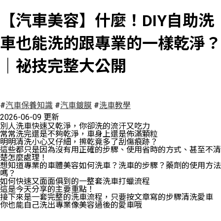
【汽車美容】什麼！DIY自助洗
車也能洗的跟專業的一樣乾淨？
｜祕技完整大公開
15371 瀏覽
#
汽車保養知識
#
汽車鍍膜
#
洗車教學
2026-06-09 更新
別人洗車快速又乾淨，你卻洗的流汗又吃力
常常洗完還是不夠乾淨，車身上還是佈滿顆粒
明明清洗小心又仔細，擦乾竟多了刮傷痕跡？
這些都只是因為沒有用正確的步驟、使用省時的方式、甚至不清
楚怎麼處理！
想知道專業的車體美容如何洗車？洗車的步驟？藥劑的使用方法
嗎？
如何快速又面面俱到的一整套洗車打蠟流程
這是今天分享的主要重點！
接下來是一套完整的洗車流程，只要按文章寫的步驟清洗愛車
你也能自己洗出專業像美容過後的愛車哦