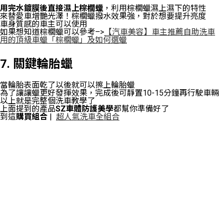
用完水鍍膜後直接濕上棕櫚蠟
，利用棕櫚蠟濕上濕下的特性
來替愛車增艷光澤！棕櫚蠟撥水效果強，對於想要提升亮度
車身質感的車主可以使用
如果想知道棕櫚蠟可以參考–>
【汽車美容】車主推薦自助洗車
用的頂級車蠟「棕櫚蠟」及如何選蠟
7. 關鍵輪胎蠟
當輪胎表面乾了以後就可以擦上輪胎蠟
為了讓讓蠟更好發揮效果，完成後可靜置10-15分鐘再行駛車輛
以上就是完整個洗車教學了
上面提到的產品
SZ車體防護美學
都幫你準備好了
到這
購買組合
|
超人氣洗車全組合