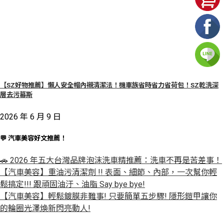
【SZ好物推薦】懶人安全帽內襯清潔法！機車族省時省力省荷包！SZ乾洗深
層去污幕斯
2026 年 6 月 9 日
💬 汽車美容好文推薦！
🚗 2026 年五大台灣品牌泡沫洗車精推薦：洗車不再是苦差事！
【汽車美容】重油污清潔劑 !! 表面、細節、內部，一次幫你輕
鬆搞定!!! 跟頑固油汙、油脂 Say bye bye!
【汽車美容】輕鬆鍍膜非難事! 只要簡單五步驟! 隱形鎧甲讓你
的輪圈光澤煥新閃亮動人!