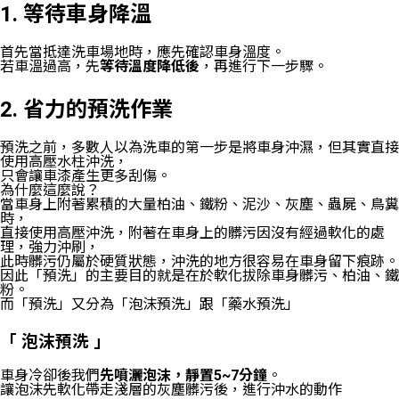
1. 等待車身降溫
首先當抵達洗車場地時，應先確認車身溫度。
若車溫過高，先
等待溫度降低後
，再進行下一步驟。
2. 省力的預洗作業
預洗之前，多數人以為洗車的第一步是將車身沖濕，但其實直接
使用高壓水柱沖洗，
只會讓車漆產生更多刮傷。
為什麼這麼說？
當車身上附著累積的大量柏油、鐵粉、泥沙、灰塵、蟲屍、鳥糞
時，
直接使用高壓沖洗，附著在車身上的髒污因沒有經過軟化的處
理，強力沖刷，
此時髒污仍屬於硬質狀態，沖洗的地方很容易在車身留下痕跡。
因此「預洗」的主要目的就是在於軟化拔除車身髒污、柏油、鐵
粉。
而「預洗」又分為「泡沫預洗」跟「藥水預洗」
「 泡沫預洗 」
車身冷卻後我們
先噴灑泡沫，靜置5~7分鐘
。
讓泡沫先軟化帶走淺層的灰塵髒污後，進行沖水的動作